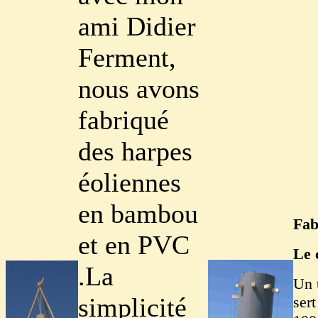
ami Didier
Ferment,
nous avons
fabriqué
des harpes
éoliennes
en bambou
Fab
et en PVC
Le 
.La
Un 
simplicité
ser