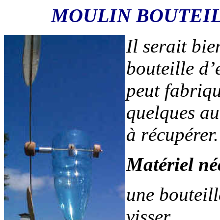
MOULIN BOUTEIL
Il serait bi
bouteille d
peut fabriq
quelques aut
à récupérer.
Matériel né
une bouteil
visser