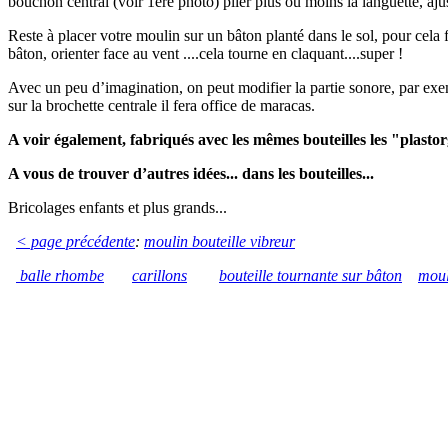
bouchon central (voir 1ère photo) plier plus ou moins la languette, ajus
Reste à placer votre moulin sur un bâton planté dans le sol, pour cela 
bâton, orienter face au vent ....cela tourne en claquant....super !
Avec un peu d’imagination, on peut modifier la partie sonore, par exe
sur la brochette centrale il fera office de maracas.
A voir également, fabriqués avec les mêmes bouteilles les "plas
A vous de trouver d’autres idées... dans les bouteilles...
Bricolages enfants et plus grands...
< page précédente
:
moulin bouteille vibreur
balle rhombe
carillons
bouteille tournante sur bâton
moul