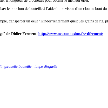
ter la longueur de brochettes pour obtenir le meilleur effet.
fixer le bouchon de bouteille à l’aide d’une vis ou d’un clou au bout du
mple, transpercer un oeuf “Kinder”renfermant quelques grains de riz, p
torgs" de Didier Ferment
http://www.neuronnexion.fr/~dferment/
in girouette bouteille
tulipe disquette