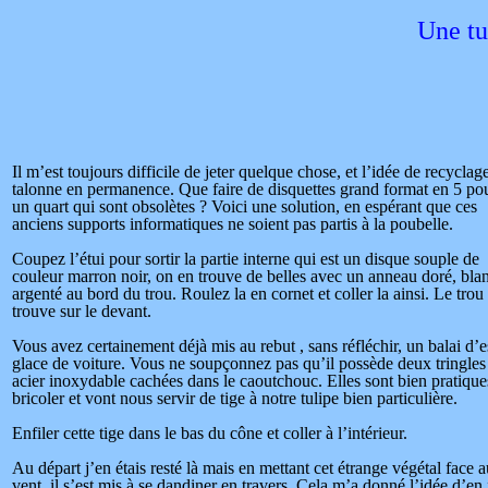
Une tu
Il m’est toujours difficile de jeter quelque chose, et l’idée de recycla
talonne en permanence. Que faire de disquettes grand format en 5 po
un quart qui sont obsolètes ? Voici une solution, en espérant que ces
anciens supports informatiques ne soient pas partis à la poubelle.
Coupez l’étui pour sortir la partie interne qui est un disque souple de
couleur marron noir, on en trouve de belles avec un anneau doré, bla
argenté au bord du trou. Roulez la en cornet et coller la ainsi. Le trou
trouve sur le devant.
Vous avez certainement déjà mis au rebut , sans réfléchir, un balai d’e
glace de voiture. Vous ne soupçonnez pas qu’il possède deux tringles
acier inoxydable cachées dans le caoutchouc. Elles sont bien pratique
bricoler et vont nous servir de tige à notre tulipe bien particulière.
Enfiler cette tige dans le bas du cône et coller à l’intérieur.
Au départ j’en étais resté là mais en mettant cet étrange végétal face a
vent, il s’est mis à se dandiner en travers. Cela m’a donné l’idée d’en 